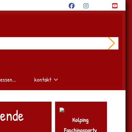
essen...
kontakt
nende
Kolping
Faschingsparty