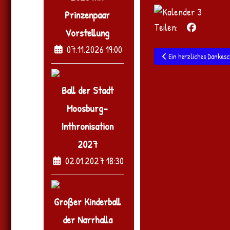
Prinzenpaar
Teilen:
Vorstellung
07.11.2026 19:00
Vorheriger Beitrag: Ein 
Ein herzliches Dankes
Ball der Stadt
Moosburg-
Inthronisation
2027
02.01.2027 18:30
Großer Kinderball
der Narrhalla