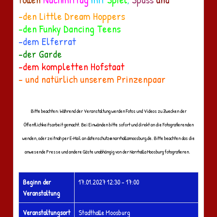
-den Little Dream Hoppers
-den Funky Dancing Teens
-dem Elferrat
-der Garde
-dem kompletten Hofstaat
- und natürlich unserem Prinzenpaar
Bitte beachten: Während der Veranstaltung werden Fotos und Videos zu Zwecken der
Öffentlichkeitsarbeit gemacht. Bei Einwänden bitte sofort und direkt an die Fotografierenden
wenden, oder zeitnah per E-Mail an
datenschutz@narrhallamoosburg.de
. Bitte beachten das die
anwesende Presse und andere Gäste unabhängig von der Narrhalla Moosburg fotografieren.
Beginn der
17.01.2027
12:30 - 17:00
Veranstaltung
Veranstaltungsort
Stadthalle Moosburg