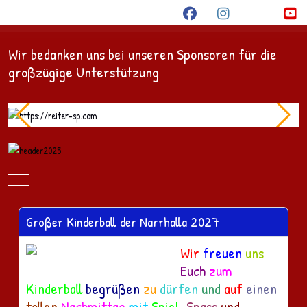
Wir bedanken uns bei unseren Sponsoren für die
großzügige Unterstützung
Mobile Menu Toggle
Großer Kinderball der Narrhalla 2027
Wir
freuen
uns
Euch
zum
Kinderball
begrüßen
zu
dürfen
und
auf
einen
tollen
Nachmittag
mit
Spiel
,
Spass
und