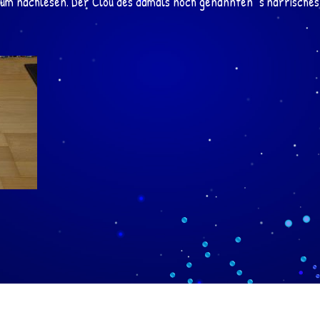
 zum nachlesen. Der Clou des damals noch genannten "s'narrisches