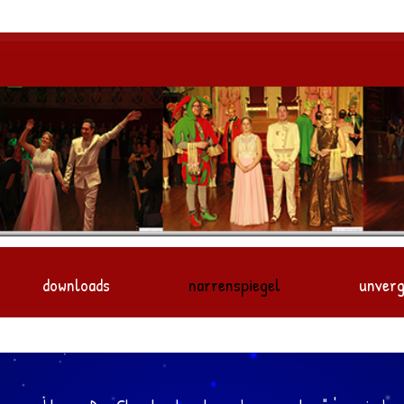
downloads
narrenspiegel
unverg