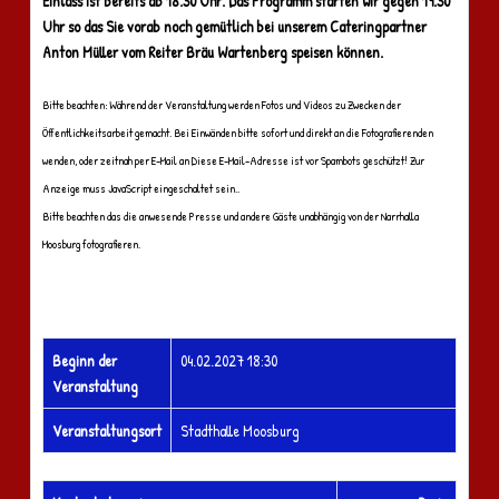
Einlass ist bereits ab 18.30 Uhr. Das Programm starten wir gegen 19.30
Uhr so das Sie vorab noch gemütlich bei unserem Cateringpartner
Anton Müller vom Reiter Bräu Wartenberg speisen können.
Bitte beachten: Während der Veranstaltung werden Fotos und Videos zu Zwecken der
Öffentlichkeitsarbeit gemacht. Bei Einwänden bitte sofort und direkt an die Fotografierenden
wenden, oder zeitnah per E-Mail an
Diese E-Mail-Adresse ist vor Spambots geschützt! Zur
Anzeige muss JavaScript eingeschaltet sein.
.
Bitte beachten das die anwesende Presse und andere Gäste unabhängig von der Narrhalla
Moosburg fotografieren.
Beginn der
04.02.2027 18:30
Veranstaltung
Veranstaltungsort
Stadthalle Moosburg