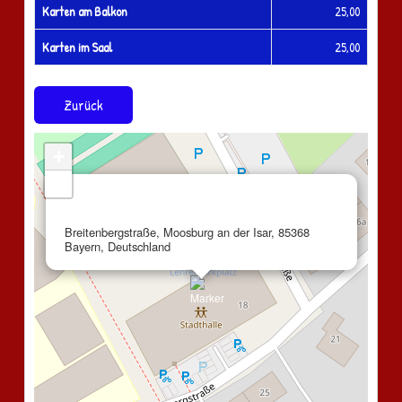
Karten am Balkon
25,00
Karten im Saal
25,00
Zurück
+
−
×
Stadthalle Moosburg
Breitenbergstraße, Moosburg an der Isar, 85368
Bayern, Deutschland