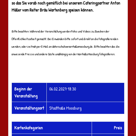
so das Sie vorab noch gemütlich bei unserem Cateringpartner Anton
Müller vom Reiter Bräu Wartenberg speisen können.
Bitte beachten: Während der Veranstaltung werden Fotos und Videos zu Zwecken der
Öffentlichkeitsarbeit gemacht. Bei Einwänden bitte sofort und direkt an die Fotografierenden
wenden, oder zeitnah per E-Mail an
datenschutz@narrhallamoosburg.de
. Bitte beachten das die
anwesende Presse und andere Gäste unabhängig von der Narrhalla Moosburg fotografieren.
Beginn der
06.02.2027 18:30
Veranstaltung
Veranstaltungsort
Stadthalle Moosburg
Kartenkategorien
Preis