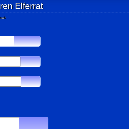
en Elferrat
tnah