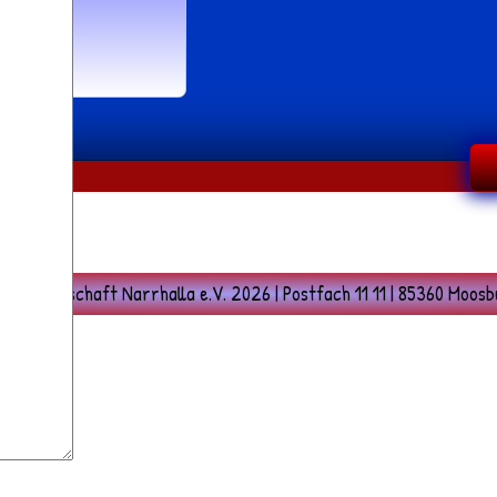
r Gesellschaft Narrhalla e.V. 2026 | Postfach 11 11 | 85360 Moosbur