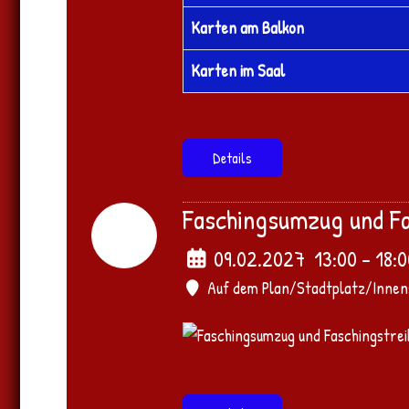
Karten am Balkon
Karten im Saal
Details
Faschingsumzug und F
09
Feb.
2027
09.02.2027
13:00
-
18:
Auf dem Plan/Stadtplatz/Innen