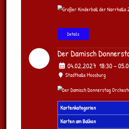
Details
Der Damisch Donnerst
04
Feb.
2027
04.02.2027
18:30
- 05.
Stadthalle Moosburg
Kartenkategorien
Karten am Balkon