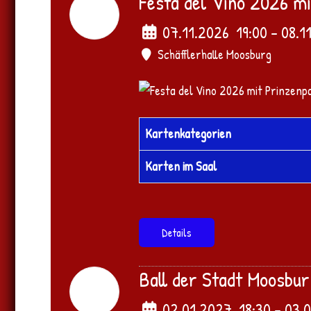
Festa del Vino 2026 m
07
Nov.
2026
07.11.2026
19:00
- 08.1
Schäfflerhalle Moosburg
Kartenkategorien
Karten im Saal
Details
Ball der Stadt Moosbu
02
Jan.
2027
02.01.2027
18:30
- 03.