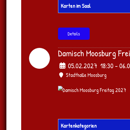
Karten im Saal
Details
Damisch Moosburg Fre
05
Feb.
2027
05.02.2027
18:30
- 06.
Stadthalle Moosburg
Kartenkategorien