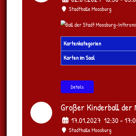
Stadthalle Moosburg
Kartenkategorien
Karten im Saal
Details
Großer Kinderball der
17
Jan.
2027
17.01.2027
12:30
-
17:
Stadthalle Moosburg