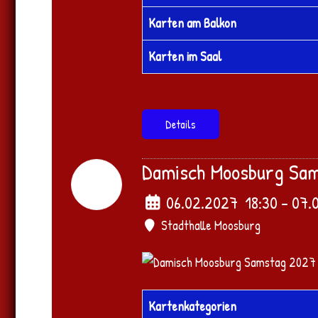
Karten am Balkon
Karten im Saal
Details
Damisch Moosburg Sa
06
Feb.
2027
06.02.2027
18:30
- 07.
Stadthalle Moosburg
Kartenkategorien