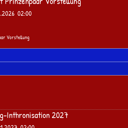
it Prinzenpaar Vorstellung
1.2026
02:00
rg-Inthronisation 2027
01.2027
02:00